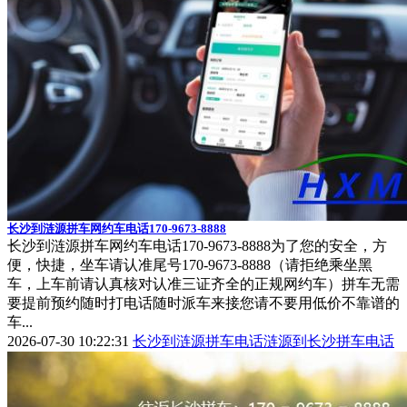
长沙到涟源拼车网约车电话170-9673-8888
长沙到涟源拼车网约车电话170-9673-8888为了您的安全，方
便，快捷，坐车请认准尾号170-9673-8888（请拒绝乘坐黑
车，上车前请认真核对认准三证齐全的正规网约车）拼车无需
要提前预约随时打电话随时派车来接您请不要用低价不靠谱的
车...
2026-07-30 10:22:31
长沙到涟源拼车电话
涟源到长沙拼车电话