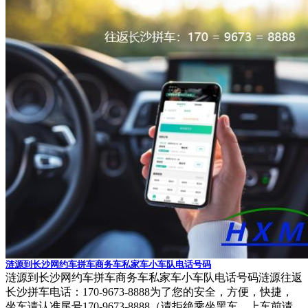
涟源到长沙网约车拼车商务车私家车小车队电话号码
涟源到长沙网约车拼车商务车私家车小车队电话号码涟源往返
长沙拼车电话：170-9673-8888为了您的安全，方便，快捷，
坐车请认准尾号170-9673-8888（请拒绝乘坐黑车，上车前请