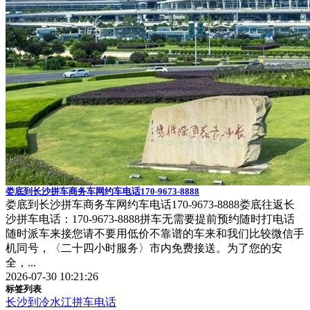
娄底到长沙拼车商务车网约车电话170-9673-8888
娄底到长沙拼车商务车网约车电话170-9673-8888娄底往返长
沙拼车电话：170-9673-8888拼车无需要提前预约随时打电话
随时派车来接您请不要用低价不靠谱的车来和我们比较微信手
机同号，〈二十四小时服务〉市内免费接送。为了您的安
全，...
2026-07-30 10:21:26
标签列表
长沙到冷水江拼车电话