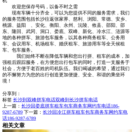
机
欢迎您保存号码，以备不时之需
现有车辆十分齐全，可以为您提供不同的服务需求，我们
的服务范围包括长沙往返张家界、慈利、浏阳、常德、安乡、
桃源、益阳 、安化、衡阳、永州、沅陵、攸县、邵阳、邵
东、隆回、武冈、洞口、娄底、双峰、新化、冷水江、涟源等
地的各种拼车、旅游包车服务，以其各种商务租车、公务用
车、会议用车、机场租车、婚庆租车、旅游用车等全天候租
车、包车服务。
我们始终不断在降低车辆和您出行拼、租车的成本，加
强租后跟踪服务，在方便您出行包车的同时，打造一支服务于
社会，方便于老百姓的司机队伍。我们竭诚的希望，通过我们
的不懈努力为您的出行创造更加便捷、安全、和谐的乘坐环
境！
分享到：
标签
长沙到双峰拼车电话
双峰到长沙拼车电话
上一篇：
长沙回娄底拼车租车包车商务车网约车电话186-
9287-6789
下一篇：
长沙回冷江拼车租车包车商务车网约车电
话186-9287-6789
相关文章