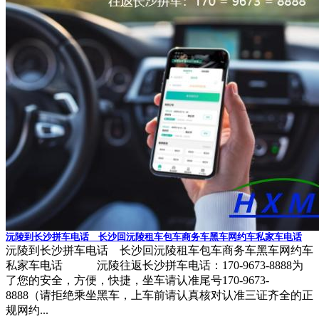
沅陵到长沙拼车电话 长沙回沅陵租车包车商务车黑车网约车私家车电话
沅陵到长沙拼车电话 长沙回沅陵租车包车商务车黑车网约车
私家车电话 沅陵往返长沙拼车电话：170-9673-8888为
了您的安全，方便，快捷，坐车请认准尾号170-9673-
8888（请拒绝乘坐黑车，上车前请认真核对认准三证齐全的正
规网约...