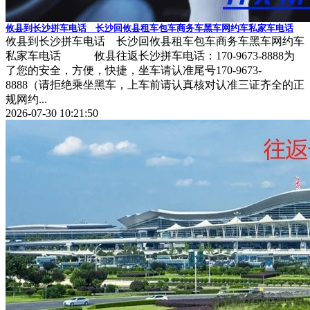
攸县到长沙拼车电话 长沙回攸县租车包车商务车黑车网约车私家车电话
攸县到长沙拼车电话 长沙回攸县租车包车商务车黑车网约车
私家车电话 攸县往返长沙拼车电话：170-9673-8888为
了您的安全，方便，快捷，坐车请认准尾号170-9673-
8888（请拒绝乘坐黑车，上车前请认真核对认准三证齐全的正
规网约...
2026-07-30 10:21:50