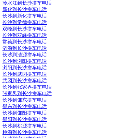
冷水江到长沙拼车电话
新化到长沙拼车电话
长沙到新化拼车电话
长沙到常德拼车电话
双峰到长沙拼车电话
长沙到双峰拼车电话
常德到长沙拼车电话
涟源到长沙拼车电话
长沙到涟源拼车电话
长沙到浏阳拼车电话
浏阳到长沙拼车电话
长沙到武冈拼车电话
武冈到长沙拼车电话
长沙到张家界拼车电话
张家界到长沙拼车电话
长沙到邵东拼车电话
邵东到长沙拼车电话
长沙到邵阳拼车电话
邵阳到长沙拼车电话
长沙到桃源拼车电话
桃源到长沙拼车电话