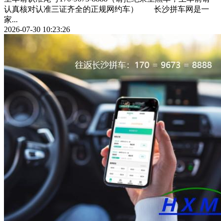
认真核对认准三证齐全的正规网约车） 长沙拼车网是一
家...
2026-07-30 10:23:26