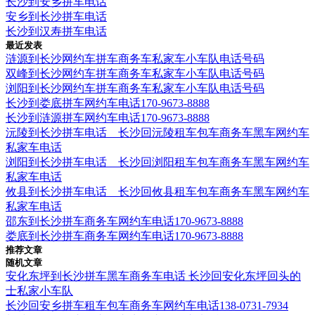
长沙到安乡拼车电话
安乡到长沙拼车电话
长沙到汉寿拼车电话
最近发表
涟源到长沙网约车拼车商务车私家车小车队电话号码
双峰到长沙网约车拼车商务车私家车小车队电话号码
浏阳到长沙网约车拼车商务车私家车小车队电话号码
长沙到娄底拼车网约车电话170-9673-8888
长沙到涟源拼车网约车电话170-9673-8888
沅陵到长沙拼车电话 长沙回沅陵租车包车商务车黑车网约车
私家车电话
浏阳到长沙拼车电话 长沙回浏阳租车包车商务车黑车网约车
私家车电话
攸县到长沙拼车电话 长沙回攸县租车包车商务车黑车网约车
私家车电话
邵东到长沙拼车商务车网约车电话170-9673-8888
娄底到长沙拼车商务车网约车电话170-9673-8888
推荐文章
随机文章
安化东坪到长沙拼车黑车商务车电话 长沙回安化东坪回头的
士私家小车队
长沙回安乡拼车租车包车商务车网约车电话138-0731-7934