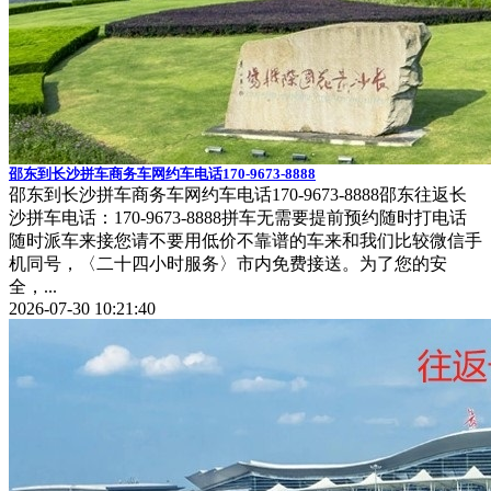
邵东到长沙拼车商务车网约车电话170-9673-8888
邵东到长沙拼车商务车网约车电话170-9673-8888邵东往返长
沙拼车电话：170-9673-8888拼车无需要提前预约随时打电话
随时派车来接您请不要用低价不靠谱的车来和我们比较微信手
机同号，〈二十四小时服务〉市内免费接送。为了您的安
全，...
2026-07-30 10:21:40