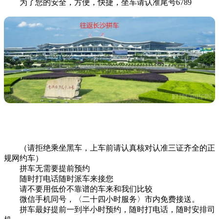
为了您的安全，方便，快捷，坐车请认准尾号6789
（请拒绝乘坐黑车，上车前请认真核对认准三证齐全的正
规网约车）
拼车无需要提前预约
随时打电话随时派车来接您
请不要用低价不靠谱的车来和我们比较
微信手机同号，〈二十四小时服务〉市内免费接送。
拼车最好提前一到半小时预约，随时打电话，随时安排司