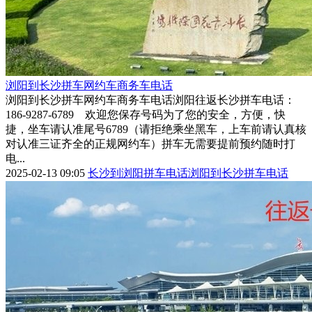
浏阳到长沙拼车网约车商务车电话
浏阳到长沙拼车网约车商务车电话浏阳往返长沙拼车电话：
186-9287-6789 欢迎您保存号码为了您‌‌的安‌‌全，方便，快
捷，坐车请认准尾‌‌号6789（请拒绝乘坐黑车，上车前请认真核
对认准三证齐全的正规网约车）拼车无需要提前预约随时打
电...
2025-02-13 09:05
长沙到浏阳拼车电话
浏阳到长沙拼车电话