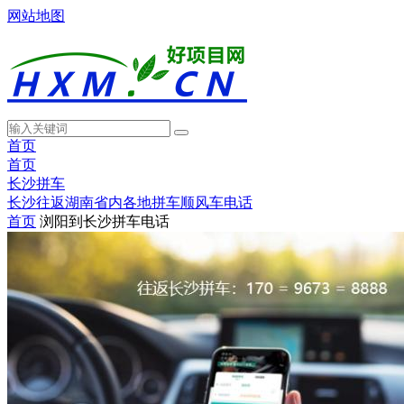
网站地图
首页
首页
长沙拼车
长沙往返湖南省内各地拼车顺风车电话
首页
浏阳到长沙拼车电话