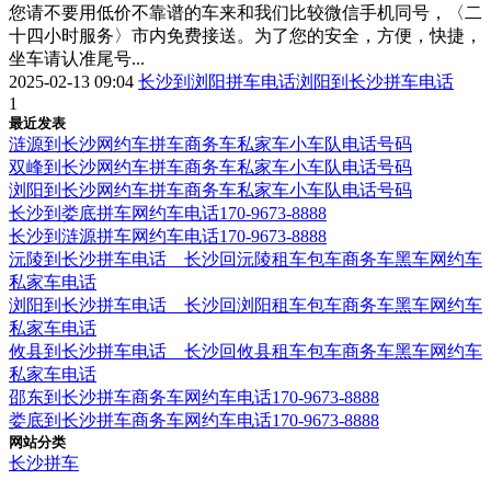
您请不要用低价不靠谱的车来和我们比较微信手机同号，〈二
十四小时服务〉市内免费接送。为了您的安全，方便，快捷，
坐车请认准尾号...
2025-02-13 09:04
长沙到浏阳拼车电话
浏阳到长沙拼车电话
1
最近发表
涟源到长沙网约车拼车商务车私家车小车队电话号码
双峰到长沙网约车拼车商务车私家车小车队电话号码
浏阳到长沙网约车拼车商务车私家车小车队电话号码
长沙到娄底拼车网约车电话170-9673-8888
长沙到涟源拼车网约车电话170-9673-8888
沅陵到长沙拼车电话 长沙回沅陵租车包车商务车黑车网约车
私家车电话
浏阳到长沙拼车电话 长沙回浏阳租车包车商务车黑车网约车
私家车电话
攸县到长沙拼车电话 长沙回攸县租车包车商务车黑车网约车
私家车电话
邵东到长沙拼车商务车网约车电话170-9673-8888
娄底到长沙拼车商务车网约车电话170-9673-8888
网站分类
长沙拼车