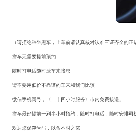
（请拒绝乘坐黑车，上车前请认真核对认准三证齐全的正
拼车无需要提前预约
随时打电话随时派车来接您
请不要用低价不靠谱的车来和我们比较
微信手机同号，〈二十四小时服务〉市内免费接送。
拼车最好提前一到半小时预约，随时打电话，随时安排司
欢迎您保存号码，以备不时之需