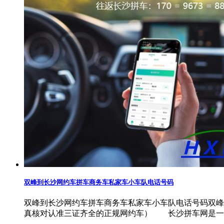
双峰到长沙网约车拼车商务车私家车小车队电话号码
双峰到长沙网约车拼车商务车私家车小车队电话号码双峰往返长沙
真核对认准三证齐全的正规网约车） 长沙拼车网是一家.