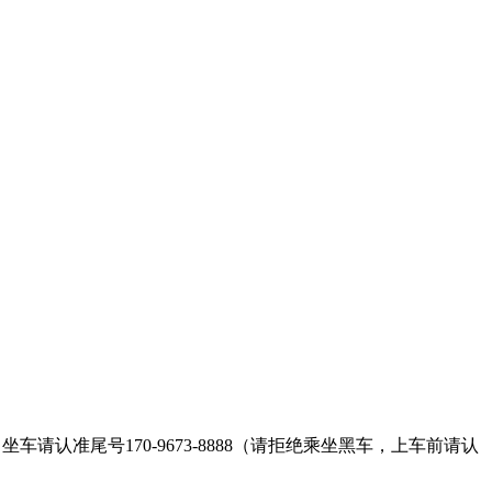
请认准尾号170-9673-8888（请拒绝乘坐黑车，上车前请认