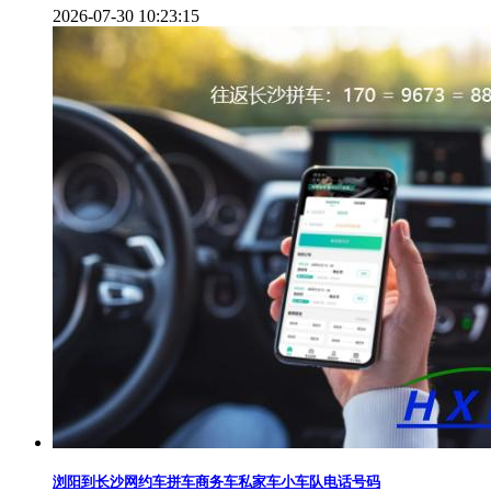
2026-07-30 10:23:15
浏阳到长沙网约车拼车商务车私家车小车队电话号码