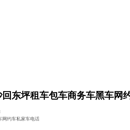
沙回东坪租车包车商务车黑车网
论
车黑车网约车私家车电话