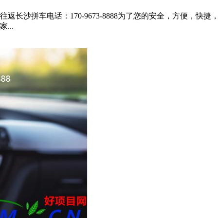
拼车电话：170-9673-8888为了您的安全，方便，快捷，坐车
..