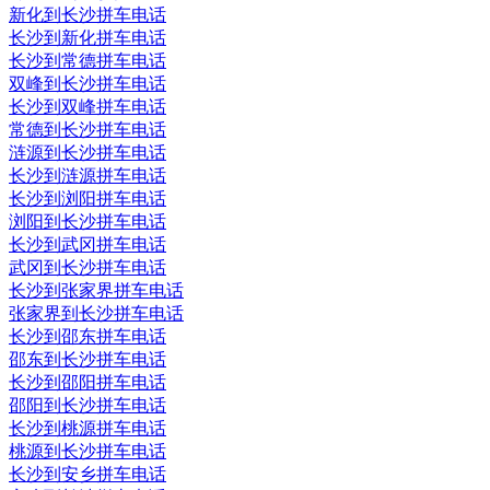
新化到长沙拼车电话
长沙到新化拼车电话
长沙到常德拼车电话
双峰到长沙拼车电话
长沙到双峰拼车电话
常德到长沙拼车电话
涟源到长沙拼车电话
长沙到涟源拼车电话
长沙到浏阳拼车电话
浏阳到长沙拼车电话
长沙到武冈拼车电话
武冈到长沙拼车电话
长沙到张家界拼车电话
张家界到长沙拼车电话
长沙到邵东拼车电话
邵东到长沙拼车电话
长沙到邵阳拼车电话
邵阳到长沙拼车电话
长沙到桃源拼车电话
桃源到长沙拼车电话
长沙到安乡拼车电话