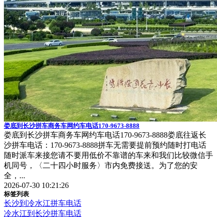
娄底到长沙拼车商务车网约车电话170-9673-8888
娄底到长沙拼车商务车网约车电话170-9673-8888娄底往返长
沙拼车电话：170-9673-8888拼车无需要提前预约随时打电话
随时派车来接您请不要用低价不靠谱的车来和我们比较微信手
机同号，〈二十四小时服务〉市内免费接送。为了您的安
全，...
2026-07-30 10:21:26
标签列表
长沙到冷水江拼车电话
冷水江到长沙拼车电话