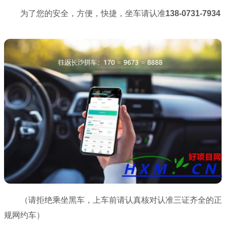
为了您的安全，方便，快捷，坐车请认准
138-0731-7934
（请拒绝乘坐黑车，上车前请认真核对认准三证齐全的正
规网约车）