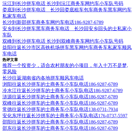
沅江到长沙拼车电话 长沙到沅江商务车网约车小车队号码
娄底到长沙拼车电话 长沙回娄底租车包车商务车黑车网约车
私家车电话
​长沙到新邵拼车商务车网约车电话186-9287-6789
安乡到长沙拼车黑车商务车电话 长沙回安乡回头的士私家小
车队
双峰到长沙拼车电话 长沙到双峰商务车网约车小车队号码
益阳往返长沙市区高铁机场拼车黑车网约车商务车私家车顺风
车电话
热评文章
推荐一个投资少，适合农村朋友的小项目，年入十万不是梦,
零风险
长沙往返湖南省内各地拼车顺风车电话
浏阳往返长沙拼车的士商务车小车队电话186-9287-6789
冷水江往返长沙拼车的士商务车小车队电话186-9287-6789
涟源往返长沙拼车的士商务车小车队电话186-9287-6789
双峰往返长沙拼车的士商务车小车队电话186-9287-6789
常德往返长沙拼车的士商务车小车队电话138-0731-7934
安化东坪往返长沙拼车的士商务车小车队电话176-0737-5597
邵阳往返长沙拼车的士商务车小车队电话186-9287-6789
邵东往返长沙拼车的士商务车小车队电话186-9287-6789