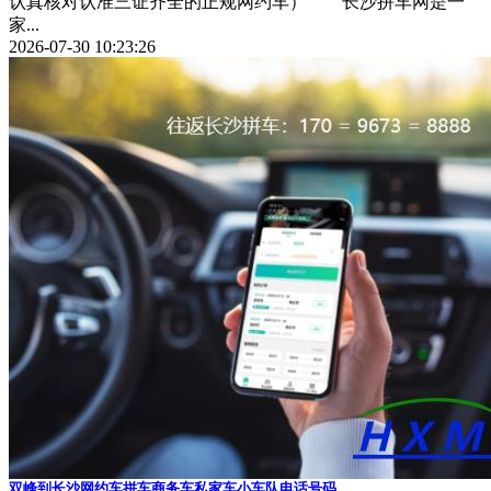
认真核对认准三证齐全的正规网约车） 长沙拼车网是一
家...
2026-07-30 10:23:26
双峰到长沙网约车拼车商务车私家车小车队电话号码