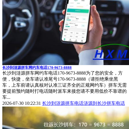
长沙到涟源拼车网约车电话170-9673-8888
长沙到涟源拼车网约车电话170-9673-8888为了您的安全，方
便，快捷，坐车请认准尾号170-9673-8888（请拒绝乘坐黑
车，上车前请认真核对认准三证齐全的正规网约车）拼车无需
要提前预约随时打电话随时派车来接您请不要用低价不靠谱的
车...
2026-07-30 10:22:31
长沙到涟源拼车电话
涟源到长沙拼车电话