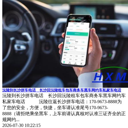
沅陵到长沙拼车电话 长沙回沅陵租车包车商务车黑车网约车私家车电话
沅陵到长沙拼车电话 长沙回沅陵租车包车商务车黑车网约车
私家车电话 沅陵往返长沙拼车电话：170-9673-8888为
了您的安全，方便，快捷，坐车请认准尾号170-9673-
8888（请拒绝乘坐黑车，上车前请认真核对认准三证齐全的正
规网约...
2026-07-30 10:22:15