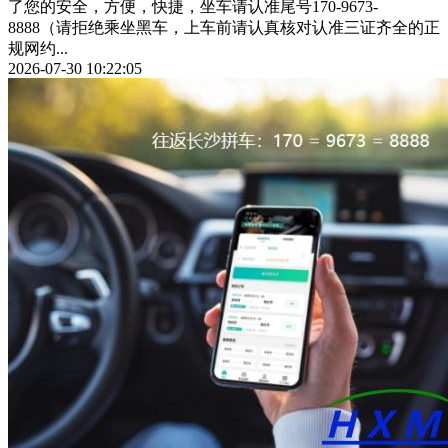
了您的安全，方便，快捷，坐车请认准尾号170-9673-
8888（请拒绝乘坐黑车，上车前请认真核对认准三证齐全的正
规网约...
2026-07-30 10:22:05