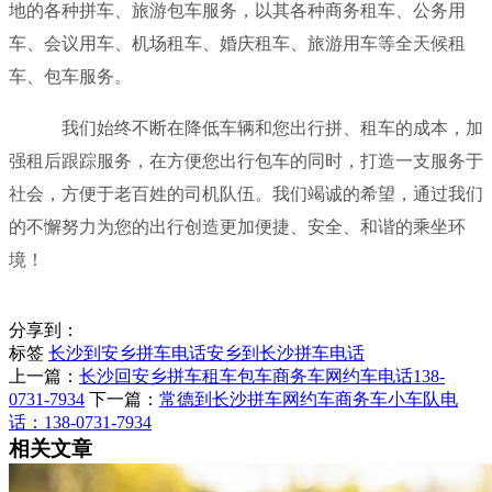
地的各种拼车、旅游包车服务，以其各种商务租车、公务用
车、会议用车、机场租车、婚庆租车、旅游用车等全天候租
车、包车服务。
我们始终不断在降低车辆和您出行拼、租车的成本，加
强租后跟踪服务，在方便您出行包车的同时，打造一支服务于
社会，方便于老百姓的司机队伍。我们竭诚的希望，通过我们
的不懈努力为您的出行创造更加便捷、安全、和谐的乘坐环
境！
分享到：
标签
长沙到安乡拼车电话
安乡到长沙拼车电话
上一篇：
长沙回安乡拼车租车包车商务车网约车电话138-
0731-7934
下一篇：
常德到长沙拼车网约车商务车小车队电
话：138-0731-7934
相关文章