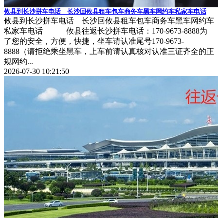
攸县到长沙拼车电话 长沙回攸县租车包车商务车黑车网约车私家车电话
攸县到长沙拼车电话 长沙回攸县租车包车商务车黑车网约车
私家车电话 攸县往返长沙拼车电话：170-9673-8888为
了您的安全，方便，快捷，坐车请认准尾号170-9673-
8888（请拒绝乘坐黑车，上车前请认真核对认准三证齐全的正
规网约...
2026-07-30 10:21:50