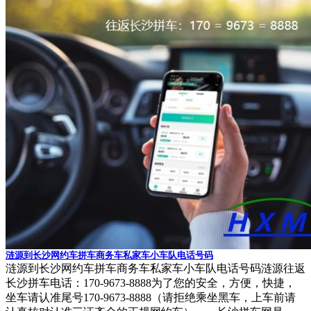
涟源到长沙网约车拼车商务车私家车小车队电话号码
涟源到长沙网约车拼车商务车私家车小车队电话号码涟源往返
长沙拼车电话：170-9673-8888为了您的安全，方便，快捷，
坐车请认准尾号170-9673-8888（请拒绝乘坐黑车，上车前请