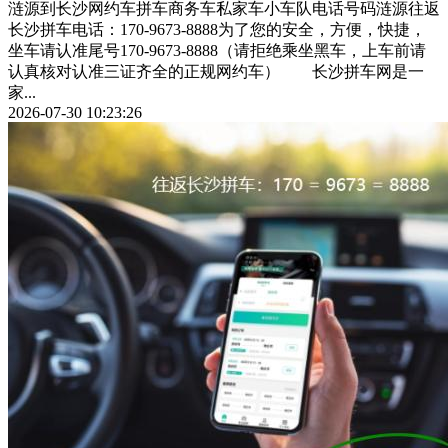
涟源到长沙网约车拼车商务车私家车小车队电话号码涟源往返
长沙拼车电话：170-9673-8888为了您的安全，方便，快捷，
坐车请认准尾号170-9673-8888（请拒绝乘坐黑车，上车前请
认真核对认准三证齐全的正规网约车） 长沙拼车网是一
家...
2026-07-30 10:23:26