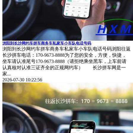
浏阳到长沙网约车拼车商务车私家车小车队电话号码
浏阳到长沙网约车拼车商务车私家车小车队电话号码浏阳往返
长沙拼车电话：170-9673-8888为了您的安全，方便，快捷，
坐车请认准尾号170-9673-8888（请拒绝乘坐黑车，上车前请
认真核对认准三证齐全的正规网约车） 长沙拼车网是一
家...
2026-07-30 10:22:56