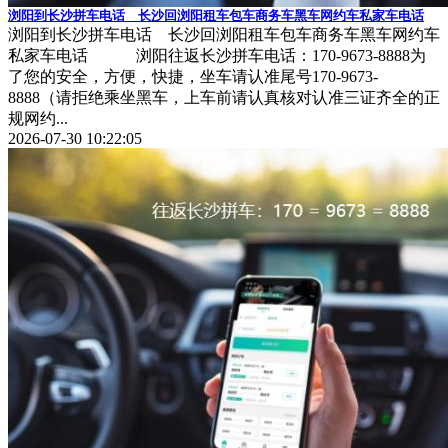
浏阳到长沙拼车电话 长沙回浏阳租车包车商务车黑车网约车私家车电话
浏阳到长沙拼车电话 长沙回浏阳租车包车商务车黑车网约车
私家车电话 浏阳往返长沙拼车电话：170-9673-8888为
了您的安全，方便，快捷，坐车请认准尾号170-9673-
8888（请拒绝乘坐黑车，上车前请认真核对认准三证齐全的正
规网约...
2026-07-30 10:22:05