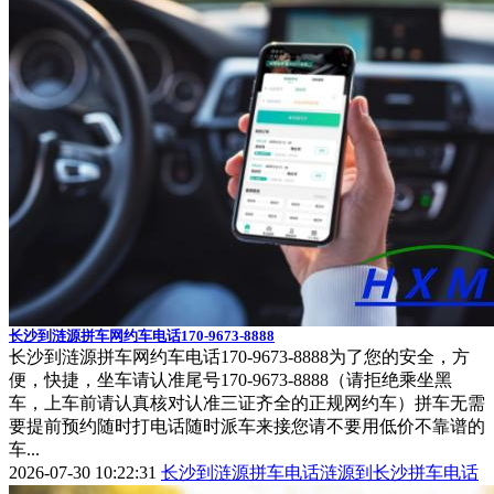
长沙到涟源拼车网约车电话170-9673-8888
长沙到涟源拼车网约车电话170-9673-8888为了您的安全，方
便，快捷，坐车请认准尾号170-9673-8888（请拒绝乘坐黑
车，上车前请认真核对认准三证齐全的正规网约车）拼车无需
要提前预约随时打电话随时派车来接您请不要用低价不靠谱的
车...
2026-07-30 10:22:31
长沙到涟源拼车电话
涟源到长沙拼车电话