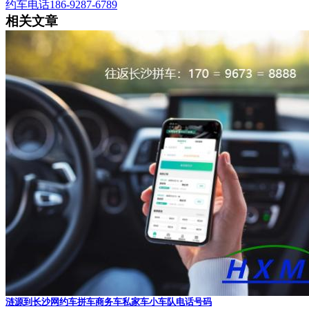
约车电话186-9287-6789
相关文章
涟源到长沙网约车拼车商务车私家车小车队电话号码