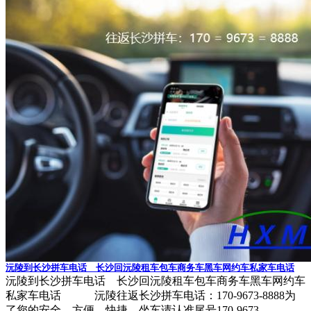
沅陵到长沙拼车电话 长沙回沅陵租车包车商务车黑车网约车私家车电话
沅陵到长沙拼车电话 长沙回沅陵租车包车商务车黑车网约车
私家车电话 沅陵往返长沙拼车电话：170-9673-8888为
了您的安全，方便，快捷，坐车请认准尾号170-9673-