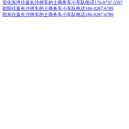
安化东坪往返长沙拼车的士商务车小车队电话176-0737-5597
邵阳往返长沙拼车的士商务车小车队电话186-9287-6789
邵东往返长沙拼车的士商务车小车队电话186-9287-6789