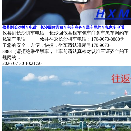
攸县到长沙拼车电话 长沙回攸县租车包车商务车黑车网约车私家车电话
攸县到长沙拼车电话 长沙回攸县租车包车商务车黑车网约车
私家车电话 攸县往返长沙拼车电话：170-9673-8888为
了您的安全，方便，快捷，坐车请认准尾号170-9673-
8888（请拒绝乘坐黑车，上车前请认真核对认准三证齐全的正
规网约...
2026-07-30 10:21:50