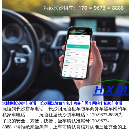
沅陵到长沙拼车电话 长沙回沅陵租车包车商务车黑车网约车私家车电话
沅陵到长沙拼车电话 长沙回沅陵租车包车商务车黑车网约车
私家车电话 沅陵往返长沙拼车电话：170-9673-8888为
了您的安全，方便，快捷，坐车请认准尾号170-9673-
8888（请拒绝乘坐黑车，上车前请认真核对认准三证齐全的正