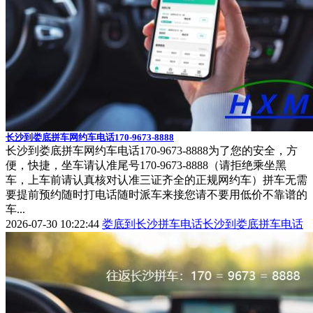
长沙到娄底拼车网约车电话170-9673-8888
长沙到娄底拼车网约车电话170-9673-8888为了您的安全，方
便，快捷，坐车请认准尾号170-9673-8888（请拒绝乘坐黑
车，上车前请认真核对认准三证齐全的正规网约车）拼车无需
要提前预约随时打电话随时派车来接您请不要用低价不靠谱的
车...
2026-07-30 10:22:44
娄底到长沙拼车电话
长沙到娄底拼车电话