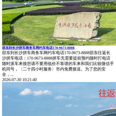
邵东到长沙拼车商务车网约车电话170-9673-8888
邵东到长沙拼车商务车网约车电话170-9673-8888邵东往返长
沙拼车电话：170-9673-8888拼车无需要提前预约随时打电话
随时派车来接您请不要用低价不靠谱的车来和我们比较微信手
机同号，〈二十四小时服务〉市内免费接送。为了您的安
全，...
2026-07-30 10:21:40