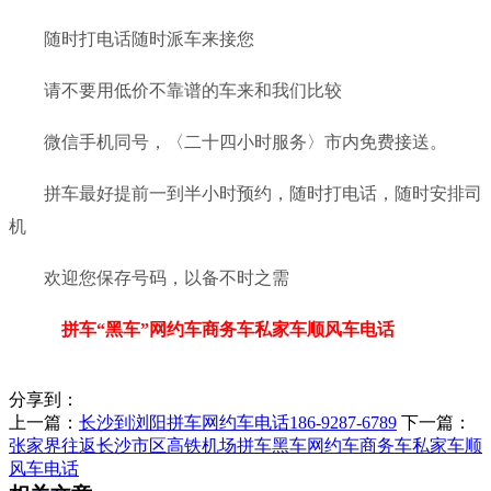
随时打电话随时派车来接您
请不要用低价不靠谱的车来和我们比较
微信手机同号，〈二十四小时服务〉市内免费接送。
拼车最好提前一到半小时预约，随时打电话，随时安排司
机
欢迎您保存号码，以备不时之需
拼车“黑车”网约车商务车私家车顺风车电话
分享到：
上一篇：
长沙到浏阳拼车网约车电话186-9287-6789
下一篇：
张家界往返长沙市区高铁机场拼车黑车网约车商务车私家车顺
风车电话