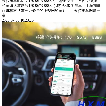
长沙拼车电话：170-9673-8888为了您的安全，方便，快捷，
坐车请认准尾号170-9673-8888（请拒绝乘坐黑车，上车前请
认真核对认准三证齐全的正规网约车） 长沙拼车网是一
家...
2026-07-30 10:23:26