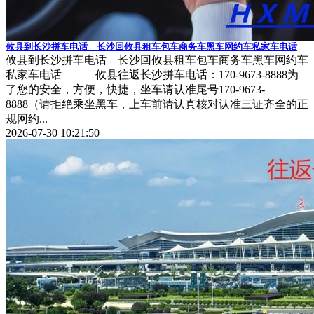
攸县到长沙拼车电话 长沙回攸县租车包车商务车黑车网约车私家车电话
攸县到长沙拼车电话 长沙回攸县租车包车商务车黑车网约车
私家车电话 攸县往返长沙拼车电话：170-9673-8888为
了您的安全，方便，快捷，坐车请认准尾号170-9673-
8888（请拒绝乘坐黑车，上车前请认真核对认准三证齐全的正
规网约...
2026-07-30 10:21:50