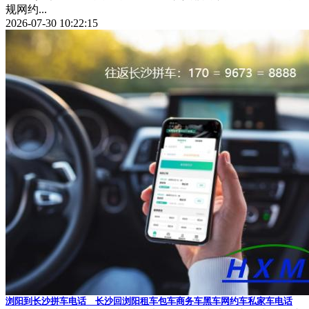
规网约...
2026-07-30 10:22:15
浏阳到长沙拼车电话 长沙回浏阳租车包车商务车黑车网约车私家车电话