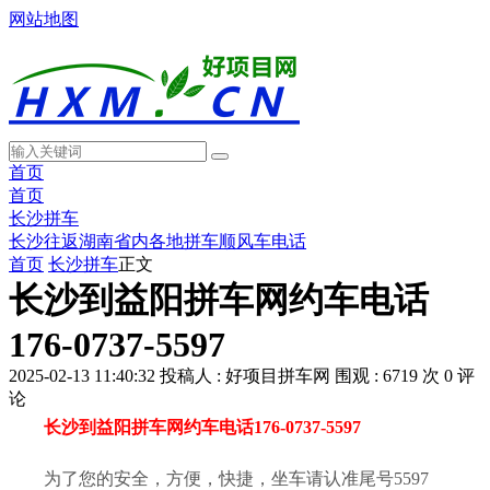
网站地图
首页
首页
长沙拼车
长沙往返湖南省内各地拼车顺风车电话
首页
长沙拼车
正文
长沙到益阳拼车网约车电话
176-0737-5597
2025-02-13 11:40:32
投稿人 : 好项目拼车网
围观 : 6719 次
0 评
论
长沙到益阳拼车网约车电话176-0737-5597
为了您的安全，方便，快捷，坐车请认准尾号5597