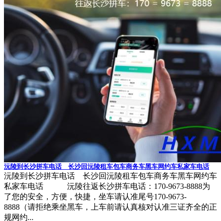
沅陵到长沙拼车电话 长沙回沅陵租车包车商务车黑车网约车私家车电话
沅陵到长沙拼车电话 长沙回沅陵租车包车商务车黑车网约车
私家车电话 沅陵往返长沙拼车电话：170-9673-8888为
了您的安全，方便，快捷，坐车请认准尾号170-9673-
8888（请拒绝乘坐黑车，上车前请认真核对认准三证齐全的正
规网约...