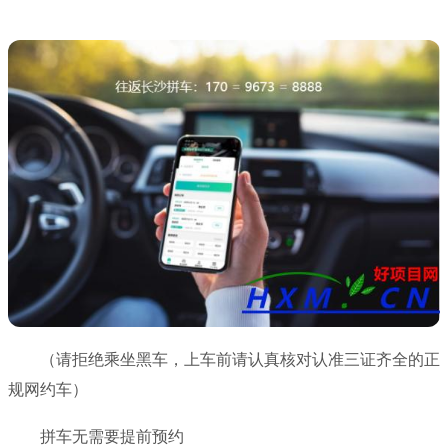
（请拒绝乘坐黑车，上车前请认真核对认准三证齐全的正
规网约车）
拼车无需要提前预约