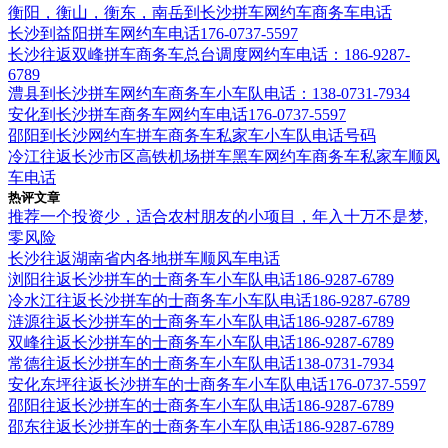
衡阳，衡山，衡东，南岳到长沙拼车网约车商务车电话
长沙到益阳拼车网约车电话176-0737-5597
长沙往返双峰拼车商务车总台调度网约车电话：186-9287-
6789
澧县到长沙拼车网约车商务车小车队电话：138-0731-7934
安化到长沙拼车商务车网约车电话176-0737-5597
邵阳到长沙网约车拼车商务车私家车小车队电话号码
冷江往返长沙市区高铁机场拼车黑车网约车商务车私家车顺风
车电话
热评文章
推荐一个投资少，适合农村朋友的小项目，年入十万不是梦,
零风险
长沙往返湖南省内各地拼车顺风车电话
浏阳往返长沙拼车的士商务车小车队电话186-9287-6789
冷水江往返长沙拼车的士商务车小车队电话186-9287-6789
涟源往返长沙拼车的士商务车小车队电话186-9287-6789
双峰往返长沙拼车的士商务车小车队电话186-9287-6789
常德往返长沙拼车的士商务车小车队电话138-0731-7934
安化东坪往返长沙拼车的士商务车小车队电话176-0737-5597
邵阳往返长沙拼车的士商务车小车队电话186-9287-6789
邵东往返长沙拼车的士商务车小车队电话186-9287-6789