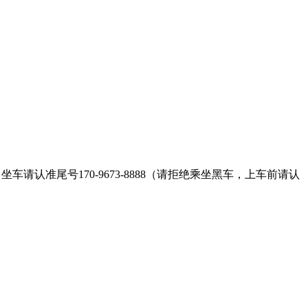
请认准尾号170-9673-8888（请拒绝乘坐黑车，上车前请认