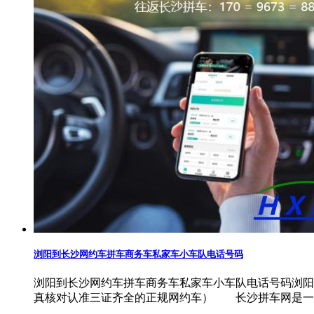
浏阳到长沙网约车拼车商务车私家车小车队电话号码
浏阳到长沙网约车拼车商务车私家车小车队电话号码浏阳往返长沙
真核对认准三证齐全的正规网约车） 长沙拼车网是一家.