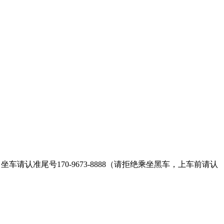
请认准尾号170-9673-8888（请拒绝乘坐黑车，上车前请认