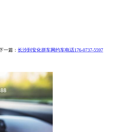
下一篇：
长沙到安化拼车网约车电话176-0737-5597