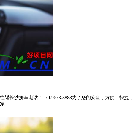
拼车电话：170-9673-8888为了您的安全，方便，快捷，坐车
..