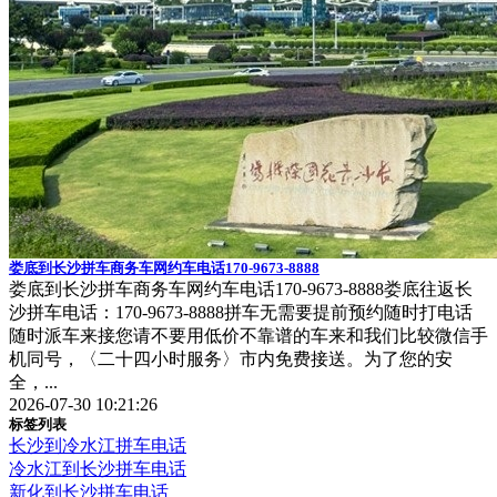
娄底到长沙拼车商务车网约车电话170-9673-8888
娄底到长沙拼车商务车网约车电话170-9673-8888娄底往返长
沙拼车电话：170-9673-8888拼车无需要提前预约随时打电话
随时派车来接您请不要用低价不靠谱的车来和我们比较微信手
机同号，〈二十四小时服务〉市内免费接送。为了您的安
全，...
2026-07-30 10:21:26
标签列表
长沙到冷水江拼车电话
冷水江到长沙拼车电话
新化到长沙拼车电话