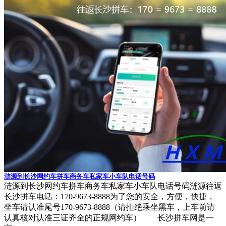
涟源到长沙网约车拼车商务车私家车小车队电话号码
涟源到长沙网约车拼车商务车私家车小车队电话号码涟源往返
长沙拼车电话：170-9673-8888为了您的安全，方便，快捷，
坐车请认准尾号170-9673-8888（请拒绝乘坐黑车，上车前请
认真核对认准三证齐全的正规网约车） 长沙拼车网是一