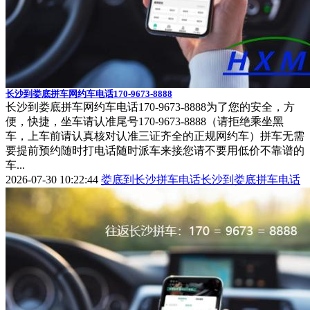
长沙到娄底拼车网约车电话170-9673-8888
长沙到娄底拼车网约车电话170-9673-8888为了您的安全，方
便，快捷，坐车请认准尾号170-9673-8888（请拒绝乘坐黑
车，上车前请认真核对认准三证齐全的正规网约车）拼车无需
要提前预约随时打电话随时派车来接您请不要用低价不靠谱的
车...
2026-07-30 10:22:44
娄底到长沙拼车电话
长沙到娄底拼车电话