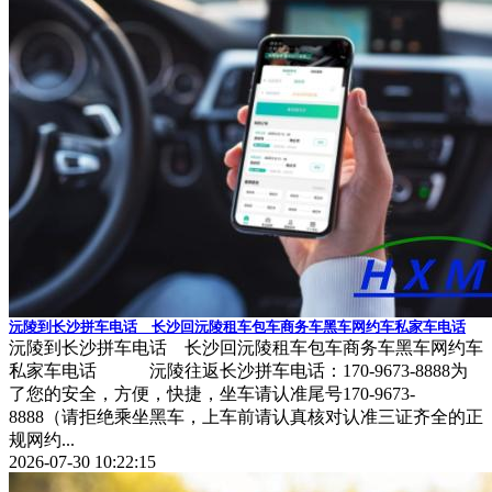
沅陵到长沙拼车电话 长沙回沅陵租车包车商务车黑车网约车私家车电话
沅陵到长沙拼车电话 长沙回沅陵租车包车商务车黑车网约车
私家车电话 沅陵往返长沙拼车电话：170-9673-8888为
了您的安全，方便，快捷，坐车请认准尾号170-9673-
8888（请拒绝乘坐黑车，上车前请认真核对认准三证齐全的正
规网约...
2026-07-30 10:22:15