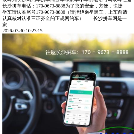
长沙拼车电话：170-9673-8888为了您的安全，方便，快捷，
坐车请认准尾号170-9673-8888（请拒绝乘坐黑车，上车前请
认真核对认准三证齐全的正规网约车） 长沙拼车网是一
家...
2026-07-30 10:23:15