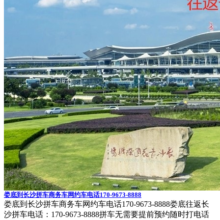
娄底到长沙拼车商务车网约车电话170-9673-8888
娄底到长沙拼车商务车网约车电话170-9673-8888娄底往返长
沙拼车电话：170-9673-8888拼车无需要提前预约随时打电话