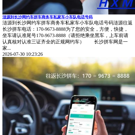
涟源到长沙网约车拼车商务车私家车小车队电话号码
涟源到长沙网约车拼车商务车私家车小车队电话号码涟源往返
长沙拼车电话：170-9673-8888为了您的安全，方便，快捷，
坐车请认准尾号170-9673-8888（请拒绝乘坐黑车，上车前请
认真核对认准三证齐全的正规网约车） 长沙拼车网是一
家...
2026-07-30 10:23:26