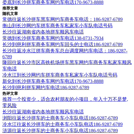
娄底到长沙拼车商务车网约车电话170-9673-8888
推荐文章
随机文章
常德往返长沙拼车黑车网约车商务车电话：186-9287-6789
衡山到长沙网约车拼车商务车私家车小车队电话号码
长沙往返湖南省内各地拼车顺风车电话
常德到长沙拼车商务车网约车电话138-0731-7934
​长沙到慈利拼车商务车网约车回头的士电话186-9287-6789
长沙往返冷水江拼车商务车总台调度网约车电话：186-9287-
6789
隆回往返长沙市区高铁机场拼车黑车网约车商务车私家车顺风
车电话
冷水江到长沙网约车拼车商务车私家车小车队电话号码
新化到长沙拼车商务车网约车电话170-9673-8888
长沙到慈利拼车网约车电话186-9287-6789
热评文章
推荐一个投资少，适合农村朋友的小项目，年入十万不是梦,
零风险
长沙往返湖南省内各地拼车顺风车电话
浏阳往返长沙拼车的士商务车小车队电话186-9287-6789
冷水江往返长沙拼车的士商务车小车队电话186-9287-6789
涟源往返长沙拼车的士商务车小车队电话186-9287-6789