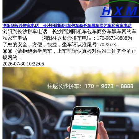
浏阳到长沙拼车电话 长沙回浏阳租车包车商务车黑车网约车私家车电话
浏阳到长沙拼车电话 长沙回浏阳租车包车商务车黑车网约车
私家车电话 浏阳往返长沙拼车电话：170-9673-8888为
了您的安全，方便，快捷，坐车请认准尾号170-9673-
8888（请拒绝乘坐黑车，上车前请认真核对认准三证齐全的正
规网约...
2026-07-30 10:22:05