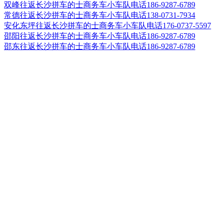
双峰往返长沙拼车的士商务车小车队电话186-9287-6789
常德往返长沙拼车的士商务车小车队电话138-0731-7934
安化东坪往返长沙拼车的士商务车小车队电话176-0737-5597
邵阳往返长沙拼车的士商务车小车队电话186-9287-6789
邵东往返长沙拼车的士商务车小车队电话186-9287-6789