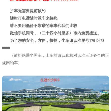
拼车无需要提前预约
随时打电话随时派车来接您
请不要用低价不靠谱的车来和我们比较
微信手机同号，〈二十四小时服务〉市内免费接送。
为了您的安全，方便，快捷，坐车请认准尾号170-9673-
8888
（请拒绝乘坐黑车，上车前请认真核对认准三证齐全的正
规网约车）