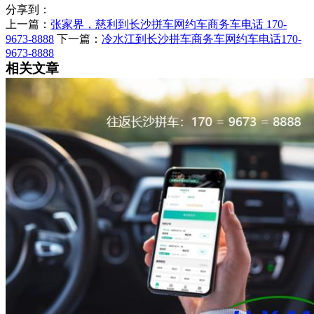
分享到：
上一篇：
张家界，慈利到长沙拼车网约车商务车电话 170-
9673-8888
下一篇：
冷水江到长沙拼车商务车网约车电话170-
9673-8888
相关文章