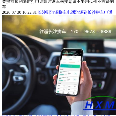
要提前预约随时打电话随时派车来接您请不要用低价不靠谱的
车...
2026-07-30 10:22:31
长沙到涟源拼车电话
涟源到长沙拼车电话