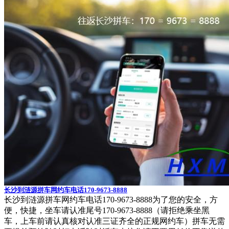
长沙到涟源拼车网约车电话170-9673-8888
长沙到涟源拼车网约车电话170-9673-8888为了您的安全，方
便，快捷，坐车请认准尾号170-9673-8888（请拒绝乘坐黑
车，上车前请认真核对认准三证齐全的正规网约车）拼车无需