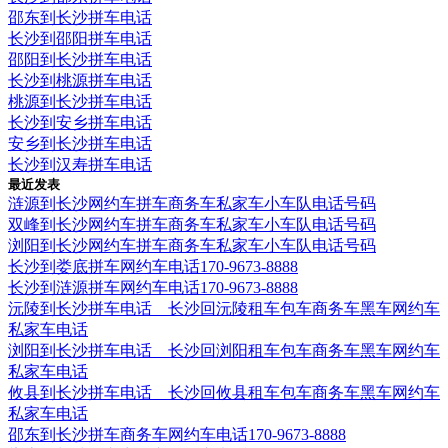
邵东到长沙拼车电话
长沙到邵阳拼车电话
邵阳到长沙拼车电话
长沙到桃源拼车电话
桃源到长沙拼车电话
长沙到安乡拼车电话
安乡到长沙拼车电话
长沙到汉寿拼车电话
最近发表
涟源到长沙网约车拼车商务车私家车小车队电话号码
双峰到长沙网约车拼车商务车私家车小车队电话号码
浏阳到长沙网约车拼车商务车私家车小车队电话号码
长沙到娄底拼车网约车电话170-9673-8888
长沙到涟源拼车网约车电话170-9673-8888
沅陵到长沙拼车电话 长沙回沅陵租车包车商务车黑车网约车
私家车电话
浏阳到长沙拼车电话 长沙回浏阳租车包车商务车黑车网约车
私家车电话
攸县到长沙拼车电话 长沙回攸县租车包车商务车黑车网约车
私家车电话
邵东到长沙拼车商务车网约车电话170-9673-8888