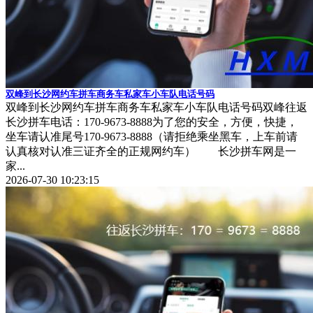
双峰到长沙网约车拼车商务车私家车小车队电话号码
双峰到长沙网约车拼车商务车私家车小车队电话号码双峰往返
长沙拼车电话：170-9673-8888为了您的安全，方便，快捷，
坐车请认准尾号170-9673-8888（请拒绝乘坐黑车，上车前请
认真核对认准三证齐全的正规网约车） 长沙拼车网是一
家...
2026-07-30 10:23:15