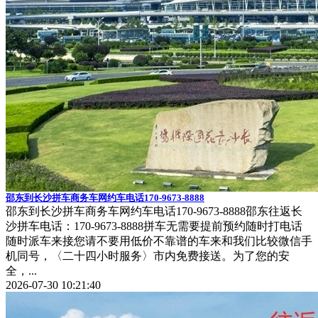
邵东到长沙拼车商务车网约车电话170-9673-8888
邵东到长沙拼车商务车网约车电话170-9673-8888邵东往返长
沙拼车电话：170-9673-8888拼车无需要提前预约随时打电话
随时派车来接您请不要用低价不靠谱的车来和我们比较微信手
机同号，〈二十四小时服务〉市内免费接送。为了您的安
全，...
2026-07-30 10:21:40