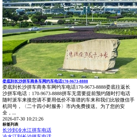
娄底到长沙拼车商务车网约车电话170-9673-8888
娄底到长沙拼车商务车网约车电话170-9673-8888娄底往返长
沙拼车电话：170-9673-8888拼车无需要提前预约随时打电话
随时派车来接您请不要用低价不靠谱的车来和我们比较微信手
机同号，〈二十四小时服务〉市内免费接送。为了您的安
全，...
2026-07-30 10:21:26
标签列表
长沙到冷水江拼车电话
冷水江到长沙拼车电话