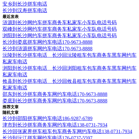
安乡到长沙拼车电话
长沙到汉寿拼车电话
最近发表
涟源到长沙网约车拼车商务车私家车小车队电话号码
双峰到长沙网约车拼车商务车私家车小车队电话号码
浏阳到长沙网约车拼车商务车私家车小车队电话号码
长沙到娄底拼车网约车电话170-9673-8888
长沙到涟源拼车网约车电话170-9673-8888
沅陵到长沙拼车电话 长沙回沅陵租车包车商务车黑车网约车
私家车电话
浏阳到长沙拼车电话 长沙回浏阳租车包车商务车黑车网约车
私家车电话
攸县到长沙拼车电话 长沙回攸县租车包车商务车黑车网约车
私家车电话
邵东到长沙拼车商务车网约车电话170-9673-8888
娄底到长沙拼车商务车网约车电话170-9673-8888
推荐文章
随机文章
长沙到邵阳拼车网约车电话186-9287-6789
津市到长沙拼车商务车网约车电话138-0731-7934
长沙回张家界拼车租车包车商务车网约车电话138-0731-7934
长沙到沅江拼车网约车电话176-0737-5597