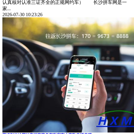
认真核对认准三证齐全的正规网约车） 长沙拼车网是一
家...
2026-07-30 10:23:26