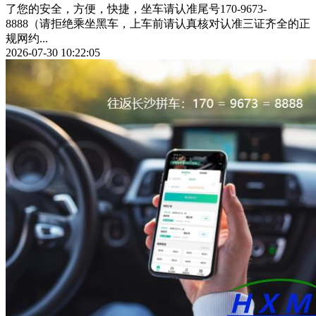
了您的安全，方便，快捷，坐车请认准尾号170-9673-
8888（请拒绝乘坐黑车，上车前请认真核对认准三证齐全的正
规网约...
2026-07-30 10:22:05