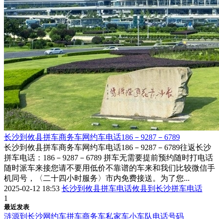
​长沙到攸县拼车商务车网约车电话186－9287－6789
长沙到攸县拼车商务车网约车电话186－9287－6789往返长沙
拼车电话：186－9287－6789 拼车无需要提前预约随时打电话
随时派车来接您请不要用低价不靠谱的车来和我们比较微信手
机同号，〈二十四小时服务〉市内免费接送。为了您...
2025-02-12 18:53
长沙到攸县拼车电话
攸县到长沙拼车电话
1
最近发表
涟源到长沙网约车拼车商务车私家车小车队电话号码