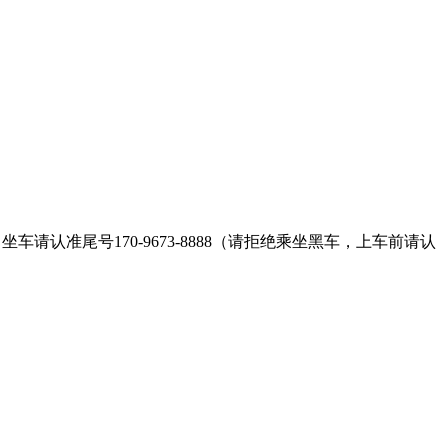
请认准尾号170-9673-8888（请拒绝乘坐黑车，上车前请认