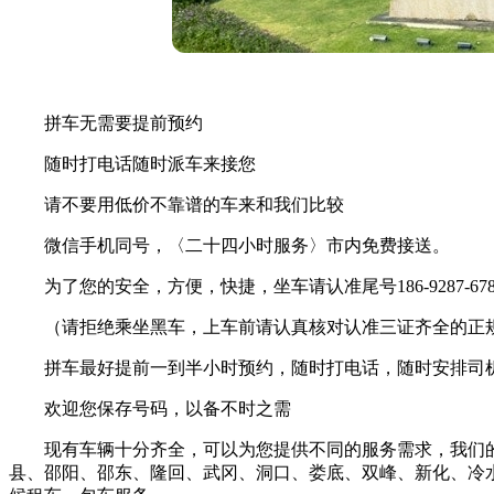
拼车无需要提前预约
随时打电话随时派车来接您
请不要用低价不靠谱的车来和我们比较
微信手机同号，〈二十四小时服务〉市内免费接送。
为了您的安全，方便，快捷，坐车请认准尾号186-9287-678
（请拒绝乘坐黑车，上车前请认真核对认准三证齐全的正
拼车最好提前一到半小时预约，随时打电话，随时安排司
欢迎您保存号码，以备不时之需
现有车辆十分齐全，可以为您提供不同的服务需求，我们
县、邵阳、邵东、隆回、武冈、洞口、娄底、双峰、新化、冷