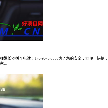
拼车电话：170-9673-8888为了您的安全，方便，快捷，坐车
..