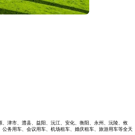
源、津市、澧县、益阳、沅江、安化、衡阳、永州、沅陵、攸
、公务用车、会议用车、机场租车、婚庆租车、旅游用车等全天