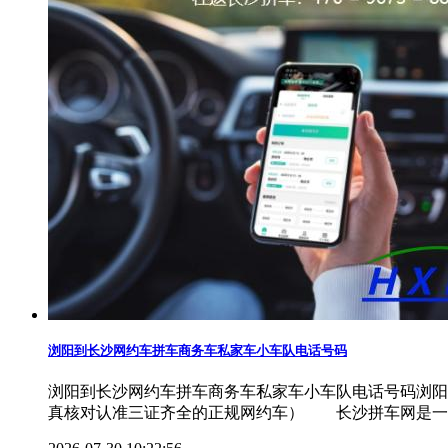
浏阳到长沙网约车拼车商务车私家车小车队电话号码
浏阳到长沙网约车拼车商务车私家车小车队电话号码浏阳往返长沙
真核对认准三证齐全的正规网约车） 长沙拼车网是一家.