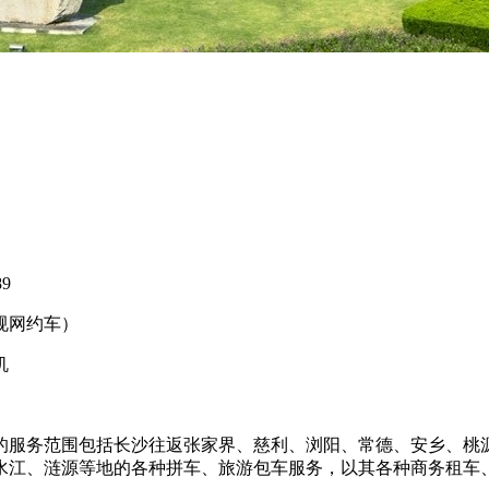
9
规网约车）
机
的服务范围包括长沙往返张家界、慈利、浏阳、常德、安乡、桃
水江、涟源等地的各种拼车、旅游包车服务，以其各种商务租车