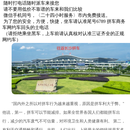
随时打电话随时派车来接您
请不要用低价不靠谱的车来和我们比较
微信手机同号，〈二十四小时服务〉市内免费接送。
为了您的安全，方便，快捷，坐车请认准尾号6789 拼车商务
车网约车回头的士电话
（请拒绝乘坐黑车，上车前请认真核对认准三证齐全的正规
网约车）
“国内外之所以对拼车行为越来越重视，原因是拼车利大于弊。”
他说，第一，拼车可以节能减排。如果全世界各国人们都能拼车出
行，减少的汽车废气不可估量，对环境卫生和人类健康有利。 第二，
有利于交通顺畅和通行。当前，人们出行、上班最大的烦恼就是车多