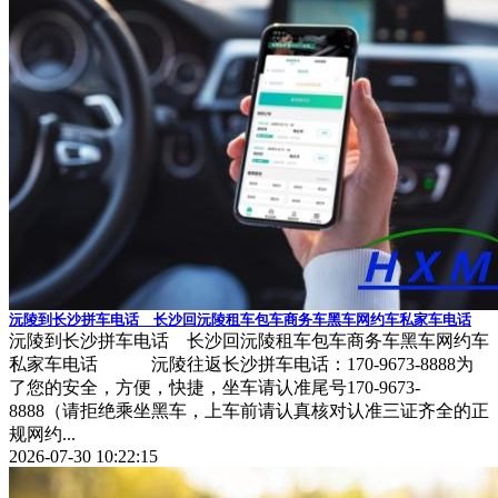
沅陵到长沙拼车电话 长沙回沅陵租车包车商务车黑车网约车私家车电话
沅陵到长沙拼车电话 长沙回沅陵租车包车商务车黑车网约车
私家车电话 沅陵往返长沙拼车电话：170-9673-8888为
了您的安全，方便，快捷，坐车请认准尾号170-9673-
8888（请拒绝乘坐黑车，上车前请认真核对认准三证齐全的正
规网约...
2026-07-30 10:22:15