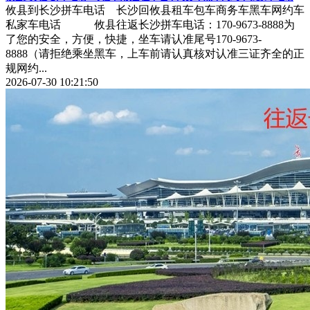
攸县到长沙拼车电话 长沙回攸县租车包车商务车黑车网约车
私家车电话 攸县往返长沙拼车电话：170-9673-8888为
了您的安全，方便，快捷，坐车请认准尾号170-9673-
8888（请拒绝乘坐黑车，上车前请认真核对认准三证齐全的正
规网约...
2026-07-30 10:21:50