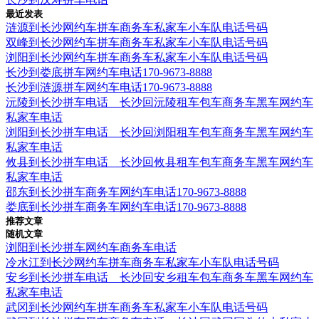
最近发表
涟源到长沙网约车拼车商务车私家车小车队电话号码
双峰到长沙网约车拼车商务车私家车小车队电话号码
浏阳到长沙网约车拼车商务车私家车小车队电话号码
长沙到娄底拼车网约车电话170-9673-8888
长沙到涟源拼车网约车电话170-9673-8888
沅陵到长沙拼车电话 长沙回沅陵租车包车商务车黑车网约车
私家车电话
浏阳到长沙拼车电话 长沙回浏阳租车包车商务车黑车网约车
私家车电话
攸县到长沙拼车电话 长沙回攸县租车包车商务车黑车网约车
私家车电话
邵东到长沙拼车商务车网约车电话170-9673-8888
娄底到长沙拼车商务车网约车电话170-9673-8888
推荐文章
随机文章
浏阳到长沙拼车网约车商务车电话
冷水江到长沙网约车拼车商务车私家车小车队电话号码
安乡到长沙拼车电话 长沙回安乡租车包车商务车黑车网约车
私家车电话
武冈到长沙网约车拼车商务车私家车小车队电话号码