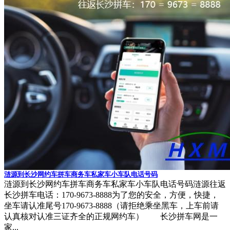
涟源到长沙网约车拼车商务车私家车小车队电话号码
涟源到长沙网约车拼车商务车私家车小车队电话号码涟源往返
长沙拼车电话：170-9673-8888为了您的安全，方便，快捷，
坐车请认准尾号170-9673-8888（请拒绝乘坐黑车，上车前请
认真核对认准三证齐全的正规网约车） 长沙拼车网是一
家...