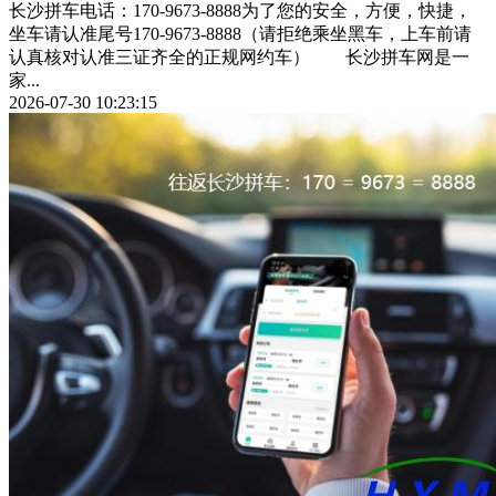
长沙拼车电话：170-9673-8888为了您的安全，方便，快捷，
坐车请认准尾号170-9673-8888（请拒绝乘坐黑车，上车前请
认真核对认准三证齐全的正规网约车） 长沙拼车网是一
家...
2026-07-30 10:23:15