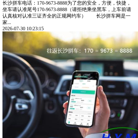
长沙拼车电话：170-9673-8888为了您的安全，方便，快捷，
坐车请认准尾号170-9673-8888（请拒绝乘坐黑车，上车前请
认真核对认准三证齐全的正规网约车） 长沙拼车网是一
家...
2026-07-30 10:23:15