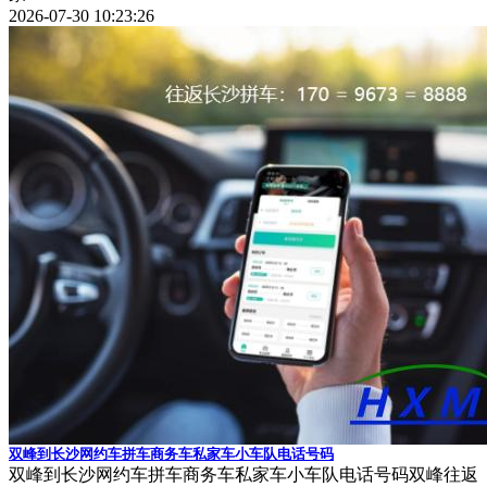
2026-07-30 10:23:26
双峰到长沙网约车拼车商务车私家车小车队电话号码
双峰到长沙网约车拼车商务车私家车小车队电话号码双峰往返