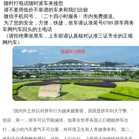
随时打电话随时派车来接您
请不要用低价不靠谱的车来和我们比较
微信手机同号，〈二十四小时服务〉市内免费接送。
为了您的安全，方便，快捷，坐车请认准尾号6789 拼车商务
车网约车回头的士电话
（请拒绝乘坐黑车，上车前请认真核对认准三证齐全的正规
网约车）
“国内外之所以对拼车行为越来越重视，原因是拼车利大于弊。”
他说，第一，拼车可以节能减排。如果全世界各国人们都能拼车出
行，减少的汽车废气不可估量，对环境卫生和人类健康有利。 第二，
有利于交通顺畅和通行。当前，人们出行、上班最大的烦恼就是车多