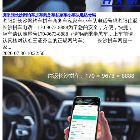
浏阳到长沙网约车拼车商务车私家车小车队电话号码
浏阳到长沙网约车拼车商务车私家车小车队电话号码浏阳往返
长沙拼车电话：170-9673-8888为了您的安全，方便，快捷，
坐车请认准尾号170-9673-8888（请拒绝乘坐黑车，上车前请
认真核对认准三证齐全的正规网约车） 长沙拼车网是一
家...
2026-07-30 10:22:56