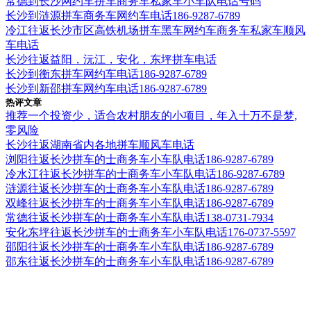
常德到长沙网约车拼车商务车私家车小车队电话号码
​长沙到涟源拼车商务车网约车电话186-9287-6789
冷江往返长沙市区高铁机场拼车黑车网约车商务车私家车顺风
车电话
长沙往返益阳，沅江，安化，东坪拼车电话
长沙到衡东拼车网约车电话186-9287-6789
长沙到新邵拼车网约车电话186-9287-6789
热评文章
推荐一个投资少，适合农村朋友的小项目，年入十万不是梦,
零风险
长沙往返湖南省内各地拼车顺风车电话
浏阳往返长沙拼车的士商务车小车队电话186-9287-6789
冷水江往返长沙拼车的士商务车小车队电话186-9287-6789
涟源往返长沙拼车的士商务车小车队电话186-9287-6789
双峰往返长沙拼车的士商务车小车队电话186-9287-6789
常德往返长沙拼车的士商务车小车队电话138-0731-7934
安化东坪往返长沙拼车的士商务车小车队电话176-0737-5597
邵阳往返长沙拼车的士商务车小车队电话186-9287-6789
邵东往返长沙拼车的士商务车小车队电话186-9287-6789