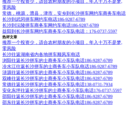
推荐一个投资少，适合农村朋友的小项目，年入十万不是梦,
零风险
常德，桃源，澧县，津市，安乡到长沙拼车网约车商务车电话
长沙到武冈拼车网约车电话186-9287-6789
​长沙到沅陵拼车商务车网约车电话186-9287-6789
益阳到长沙拼车网约车商务车小车队电话：176-0737-5597
热评文章
推荐一个投资少，适合农村朋友的小项目，年入十万不是梦,
零风险
长沙往返湖南省内各地拼车顺风车电话
浏阳往返长沙拼车的士商务车小车队电话186-9287-6789
冷水江往返长沙拼车的士商务车小车队电话186-9287-6789
涟源往返长沙拼车的士商务车小车队电话186-9287-6789
双峰往返长沙拼车的士商务车小车队电话186-9287-6789
常德往返长沙拼车的士商务车小车队电话138-0731-7934
安化东坪往返长沙拼车的士商务车小车队电话176-0737-5597
邵阳往返长沙拼车的士商务车小车队电话186-9287-6789
邵东往返长沙拼车的士商务车小车队电话186-9287-6789