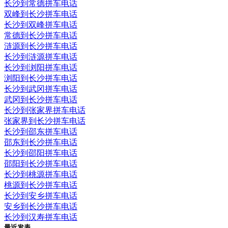
长沙到常德拼车电话
双峰到长沙拼车电话
长沙到双峰拼车电话
常德到长沙拼车电话
涟源到长沙拼车电话
长沙到涟源拼车电话
长沙到浏阳拼车电话
浏阳到长沙拼车电话
长沙到武冈拼车电话
武冈到长沙拼车电话
长沙到张家界拼车电话
张家界到长沙拼车电话
长沙到邵东拼车电话
邵东到长沙拼车电话
长沙到邵阳拼车电话
邵阳到长沙拼车电话
长沙到桃源拼车电话
桃源到长沙拼车电话
长沙到安乡拼车电话
安乡到长沙拼车电话
长沙到汉寿拼车电话
最近发表