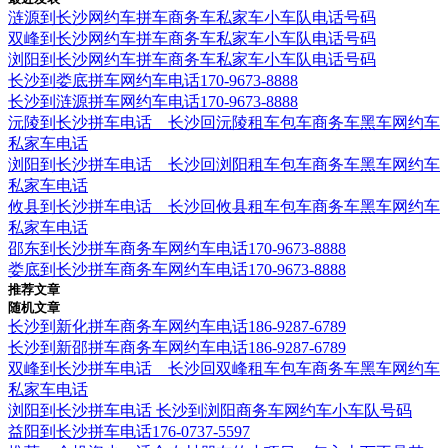
涟源到长沙网约车拼车商务车私家车小车队电话号码
双峰到长沙网约车拼车商务车私家车小车队电话号码
浏阳到长沙网约车拼车商务车私家车小车队电话号码
长沙到娄底拼车网约车电话170-9673-8888
长沙到涟源拼车网约车电话170-9673-8888
沅陵到长沙拼车电话 长沙回沅陵租车包车商务车黑车网约车
私家车电话
浏阳到长沙拼车电话 长沙回浏阳租车包车商务车黑车网约车
私家车电话
攸县到长沙拼车电话 长沙回攸县租车包车商务车黑车网约车
私家车电话
邵东到长沙拼车商务车网约车电话170-9673-8888
娄底到长沙拼车商务车网约车电话170-9673-8888
推荐文章
随机文章
​长沙到新化拼车商务车网约车电话186-9287-6789
​长沙到新邵拼车商务车网约车电话186-9287-6789
双峰到长沙拼车电话 长沙回双峰租车包车商务车黑车网约车
私家车电话
浏阳到长沙拼车电话 长沙到浏阳商务车网约车小车队号码
益阳到长沙拼车电话176-0737-5597