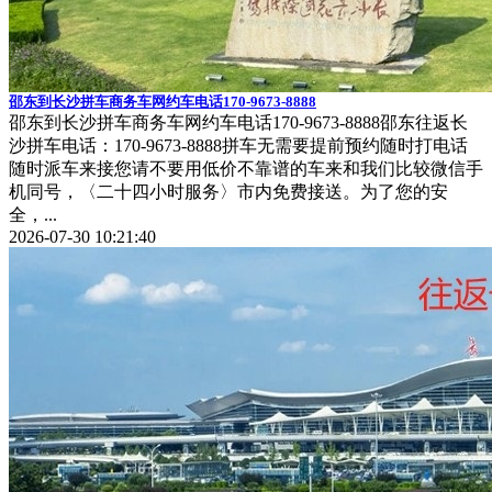
邵东到长沙拼车商务车网约车电话170-9673-8888
邵东到长沙拼车商务车网约车电话170-9673-8888邵东往返长
沙拼车电话：170-9673-8888拼车无需要提前预约随时打电话
随时派车来接您请不要用低价不靠谱的车来和我们比较微信手
机同号，〈二十四小时服务〉市内免费接送。为了您的安
全，...
2026-07-30 10:21:40