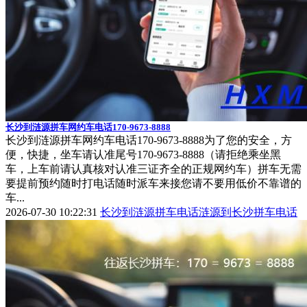
长沙到涟源拼车网约车电话170-9673-8888
长沙到涟源拼车网约车电话170-9673-8888为了您的安全，方
便，快捷，坐车请认准尾号170-9673-8888（请拒绝乘坐黑
车，上车前请认真核对认准三证齐全的正规网约车）拼车无需
要提前预约随时打电话随时派车来接您请不要用低价不靠谱的
车...
2026-07-30 10:22:31
长沙到涟源拼车电话
涟源到长沙拼车电话