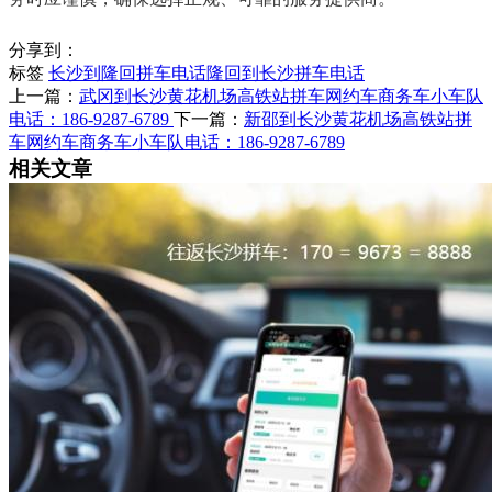
分享到：
标签
长沙到隆回拼车电话
隆回到长沙拼车电话
上一篇：
武冈到长沙黄花机场高铁站拼车网约车商务车小车队
电话：186-9287-6789
下一篇：
新邵到长沙黄花机场高铁站拼
车网约车商务车小车队电话：186-9287-6789
相关文章