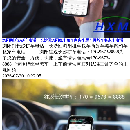
浏阳到长沙拼车电话 长沙回浏阳租车包车商务车黑车网约车私家车电话
浏阳到长沙拼车电话 长沙回浏阳租车包车商务车黑车网约车
私家车电话 浏阳往返长沙拼车电话：170-9673-8888为
了您的安全，方便，快捷，坐车请认准尾号170-9673-
8888（请拒绝乘坐黑车，上车前请认真核对认准三证齐全的正
规网约...
2026-07-30 10:22:05