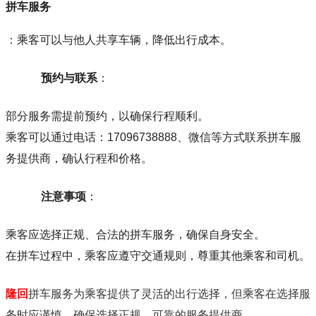
拼车服务
：乘客可以与他人共享车辆，降低出行成本。
预约与联系
：
部分服务需提前预约，以确保行程顺利。
乘客可以通过电话：17096738888、微信等方式联系拼车服
务提供商，确认行程和价格。
注意事项
：
乘客应选择正规、合法的拼车服务，确保自身安全。
在拼车过程中，乘客应遵守交通规则，尊重其他乘客和司机。
隆回
拼车服务为乘客提供了灵活的出行选择，但乘客在选择服
务时应谨慎，确保选择正规、可靠的服务提供商。