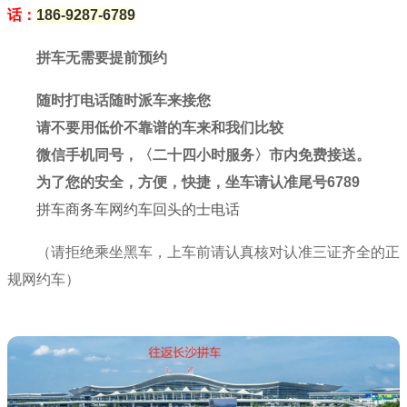
话：
186-9287-6789
拼车无需要提前预约
随时打电话随时派车来接您
请不要用低价不靠谱的车来和我们比较
微信手机同号，〈二十四小时服务〉市内免费接送。
为了您的安全，方便，快捷，坐车请认准尾号6789
拼车商务车网约车回头的士电话
（请拒绝乘坐黑车，上车前请认真核对认准三证齐全的正
规网约车）