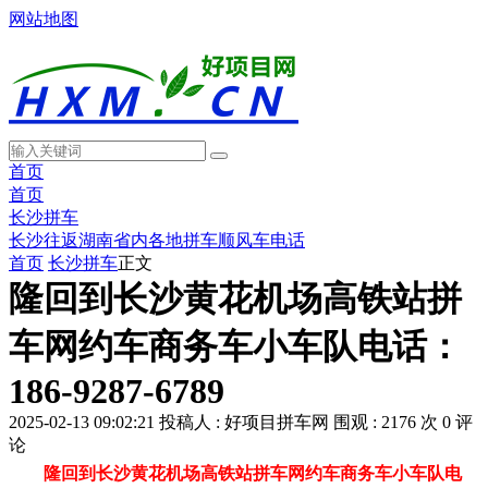
网站地图
首页
首页
长沙拼车
长沙往返湖南省内各地拼车顺风车电话
首页
长沙拼车
正文
隆回到长沙黄花机场高铁站拼
车网约车商务车小车队电话：
186-9287-6789
2025-02-13 09:02:21
投稿人 : 好项目拼车网
围观 : 2176 次
0 评
论
隆回到长沙黄花机场高铁站拼车网约车商务车小车队电