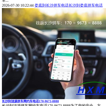
车...
2026-07-30 10:22:44
娄底到长沙拼车电话
长沙到娄底拼车电话
长沙到涟源拼车网约车电话170-9673-8888
长沙到涟源拼车网约车电话170-9673-8888为了您的安全，方