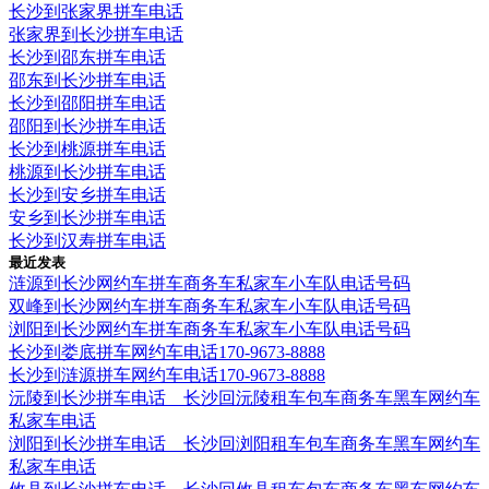
长沙到张家界拼车电话
张家界到长沙拼车电话
长沙到邵东拼车电话
邵东到长沙拼车电话
长沙到邵阳拼车电话
邵阳到长沙拼车电话
长沙到桃源拼车电话
桃源到长沙拼车电话
长沙到安乡拼车电话
安乡到长沙拼车电话
长沙到汉寿拼车电话
最近发表
涟源到长沙网约车拼车商务车私家车小车队电话号码
双峰到长沙网约车拼车商务车私家车小车队电话号码
浏阳到长沙网约车拼车商务车私家车小车队电话号码
长沙到娄底拼车网约车电话170-9673-8888
长沙到涟源拼车网约车电话170-9673-8888
沅陵到长沙拼车电话 长沙回沅陵租车包车商务车黑车网约车
私家车电话
浏阳到长沙拼车电话 长沙回浏阳租车包车商务车黑车网约车
私家车电话