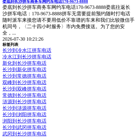
娄底到长沙拼车商务车网约车电话170-9673-8888
娄底到长沙拼车商务车网约车电话170-9673-8888娄底往返长
沙拼车电话：170-9673-8888拼车无需要提前预约随时打电话
随时派车来接您请不要用低价不靠谱的车来和我们比较微信手
机同号，〈二十四小时服务〉市内免费接送。为了您的安
全，...
2026-07-30 10:21:26
标签列表
长沙到冷水江拼车电话
冷水江到长沙拼车电话
新化到长沙拼车电话
长沙到新化拼车电话
长沙到常德拼车电话
双峰到长沙拼车电话
长沙到双峰拼车电话
常德到长沙拼车电话
涟源到长沙拼车电话
长沙到涟源拼车电话
长沙到浏阳拼车电话
浏阳到长沙拼车电话
长沙到武冈拼车电话
武冈到长沙拼车电话