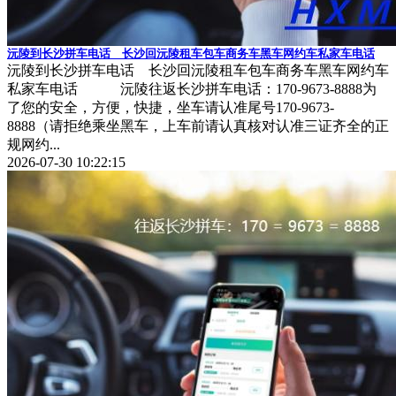
沅陵到长沙拼车电话 长沙回沅陵租车包车商务车黑车网约车私家车电话
沅陵到长沙拼车电话 长沙回沅陵租车包车商务车黑车网约车
私家车电话 沅陵往返长沙拼车电话：170-9673-8888为
了您的安全，方便，快捷，坐车请认准尾号170-9673-
8888（请拒绝乘坐黑车，上车前请认真核对认准三证齐全的正
规网约...
2026-07-30 10:22:15